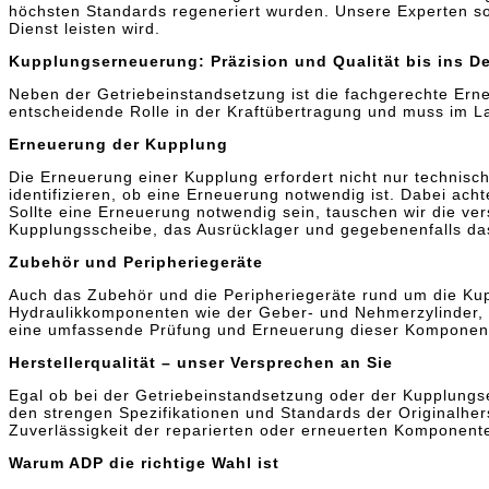
höchsten Standards regeneriert wurden. Unsere Experten sor
Dienst leisten wird.
Kupplungserneuerung: Präzision und Qualität bis ins De
Neben der Getriebeinstandsetzung ist die fachgerechte Ern
entscheidende Rolle in der Kraftübertragung und muss im La
Erneuerung der Kupplung
Die Erneuerung einer Kupplung erfordert nicht nur technis
identifizieren, ob eine Erneuerung notwendig ist. Dabei a
Sollte eine Erneuerung notwendig sein, tauschen wir die ver
Kupplungsscheibe, das Ausrücklager und gegebenenfalls d
Zubehör und Peripheriegeräte
Auch das Zubehör und die Peripheriegeräte rund um die Kup
Hydraulikkomponenten wie der Geber- und Nehmerzylinder, d
eine umfassende Prüfung und Erneuerung dieser Komponente
Herstellerqualität – unser Versprechen an Sie
Egal ob bei der Getriebeinstandsetzung oder der Kupplungser
den strengen Spezifikationen und Standards der Originalher
Zuverlässigkeit der reparierten oder erneuerten Komponent
Warum ADP die richtige Wahl ist