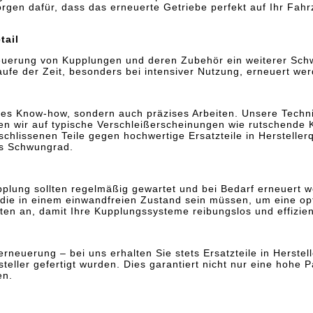
gen dafür, dass das erneuerte Getriebe perfekt auf Ihr Fahr
tail
euerung von Kupplungen und deren Zubehör ein weiterer Schw
ufe der Zeit, besonders bei intensiver Nutzung, erneuert wer
ches Know-how, sondern auch präzises Arbeiten. Unsere Techn
chten wir auf typische Verschleißerscheinungen wie rutschen
schlissenen Teile gegen hochwertige Ersatzteile in Herstelle
as Schwungrad.
plung sollten regelmäßig gewartet und bei Bedarf erneuert 
ie in einem einwandfreien Zustand sein müssen, um eine opt
n an, damit Ihre Kupplungssysteme reibungslos und effizient
neuerung – bei uns erhalten Sie stets Ersatzteile in Herstell
steller gefertigt wurden. Dies garantiert nicht nur eine hoh
en.