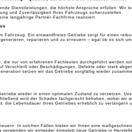
sende Dienstleistungen, die höchste Ansprüche erfüllen. Wir 
tung und Zuverlässigkeit Ihres Fahrzeugs sicherzustellen.
ne langjährige Partner-Fachfirma realisiert.
kus
em Fahrzeug. Ein einwandfreies Getriebe sorgt für einen reib
u regenerieren, reparieren und zu erneuern – egal ob es sich 
, die nur von erfahrenen Fachleuten durchgeführt werden soll
 auf Verschleiß oder Beschädigungen. Defekte oder stark abgen
eneration setzen wir das Getriebe sorgfältig wieder zusammen
s Getriebe wieder in einen optimalen Zustand zu versetzen. U
hließend wird der Schaden fachgerecht behoben, wobei wir auch
, die Lebensdauer Ihres Getriebes erheblich zu verlängern u
neuern. In solchen Fällen bieten wir Ihnen eine maßgeschnei
g verwenden wir entweder komplett neue Getriebe in Herstelle